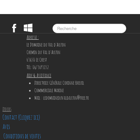
Adresse :
Le Domaine du Val d'Auzon
Chemin du Val d'Auzon
63450 Le Crest
Tél: 0473693152
Aide & Assistance
Directrice Générale Corinne Breuil
Commerciale Marine
Mail
: ledomaineduvaldauzon@free.fr
Divers
Contact (Cliquez ici)
Avis
Conditions de ventes