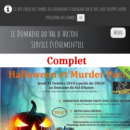
Ce site utilise des cookies. En continuant à naviguer sur ce site, vous acceptez notre
utilisation des cookies.
OK
Le Domaine du Val d'Auzon
Menu
Service événementiel
Complet
Accueil
Co
Restaurant Ephémère
▼
Nos Espaces
▼
Professionnels
▼
Particuliers
▼