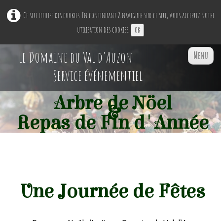
Ce site utilise des cookies. En continuant à naviguer sur ce site, vous acceptez notre
utilisation des cookies.
OK
Le Domaine du Val d'Auzon
Menu
Service événementiel
Arbre de Nöel
&
Accueil
Repas de Fin d'Année
Restaurant Ephémère
▼
Nos Espaces
▼
Une Journée de Fêtes
Professionnels
▼
Particuliers
▼