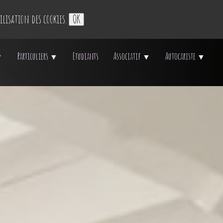
ilisation des cookies.
OK
Particuliers
Etudiants
Associatif
Autocariste
▼
▼
▼
▼