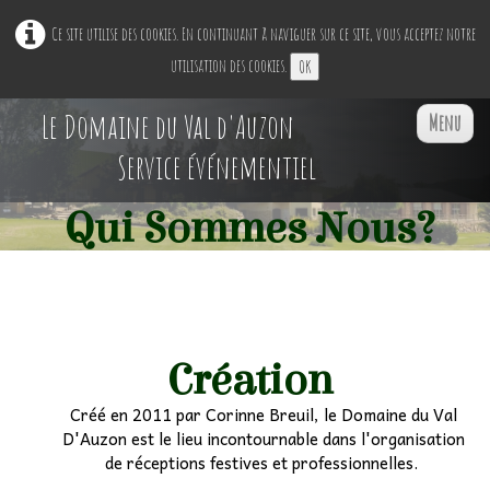
Ce site utilise des cookies. En continuant à naviguer sur ce site, vous acceptez notre
utilisation des cookies.
OK
Le Domaine du Val d'Auzon
Menu
Service événementiel
Qui Sommes Nous?
Accueil
Restaurant Ephémère
▼
Nos Espaces
▼
Création
Créé en 2011 par Corinne Breuil, le Domaine du Val
Professionnels
▼
D'Auzon est le lieu incontournable dans l'organisation
de réceptions festives et professionnelles.
Particuliers
▼