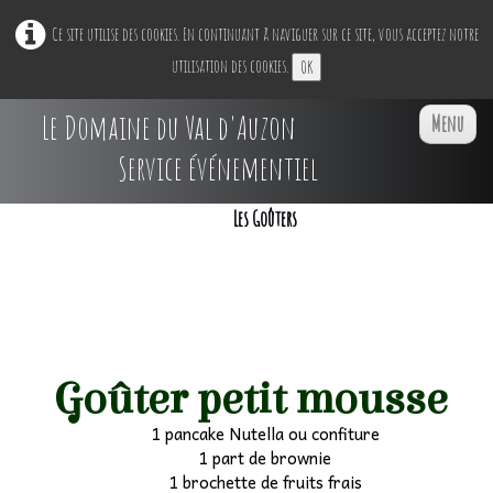
Ce site utilise des cookies. En continuant à naviguer sur ce site, vous acceptez notre
utilisation des cookies.
OK
Le Domaine du Val d'Auzon
Menu
Service événementiel
Les Goûters
Accueil
Restaurant Ephémère
▼
Nos Espaces
▼
Goûter petit mousse
Professionnels
▼
1 pancake Nutella ou confiture
1 part de brownie
Particuliers
▼
1 brochette de fruits frais