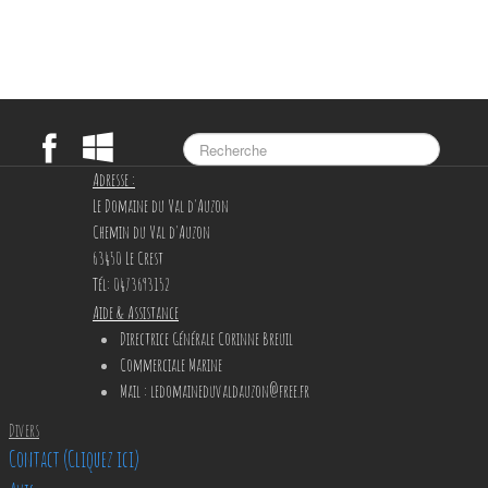
Adresse :
Le Domaine du Val d'Auzon
Chemin du Val d'Auzon
63450 Le Crest
Tél: 0473693152
Aide & Assistance
Directrice Générale Corinne Breuil
Commerciale Marine
Mail
: ledomaineduvaldauzon@free.fr
Divers
Contact (Cliquez ici)